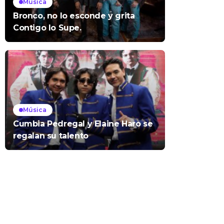
Música
Bronco, no lo esconde y grita
Contigo lo Supe.
Música
Cumbia Pedregal y Elaine Haro se
regalan su talento