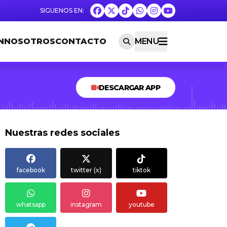
N
NOSOTROS
CONTACTO
MENU
DESCARGAR APP
Nuestras redes sociales
facebook
twitter (x)
tiktok
whatsapp
instagram
youtube