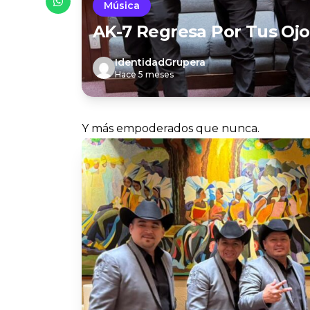
Música
AK-7 Regresa Por Tus Oj
IdentidadGrupera
Hace 5 meses
Y más empoderados que nunca.