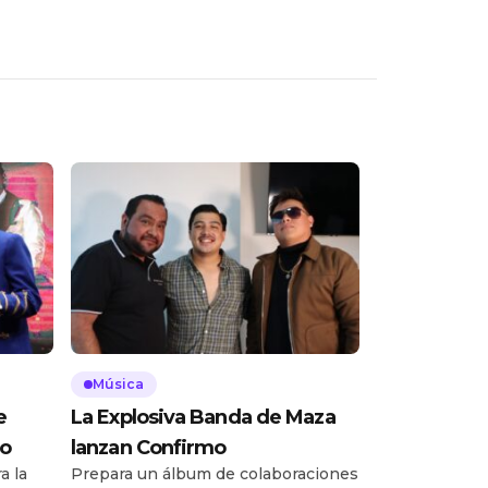
Música
e
La Explosiva Banda de Maza
to
lanzan Confirmo
a la
Prepara un álbum de colaboraciones