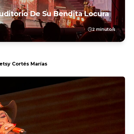
 Auditorio De Su Bendita Locura
2 minuto/s
Betsy Cortés Marías