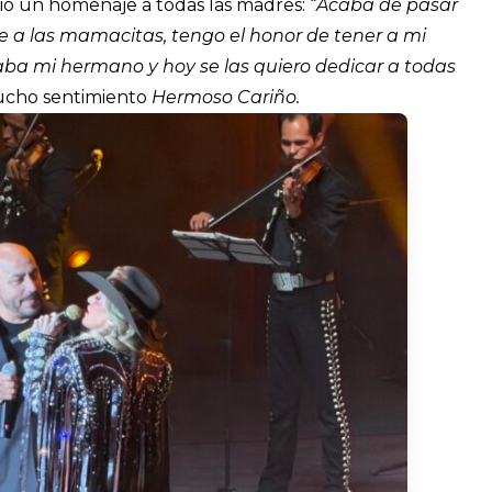
ió un homenaje a todas las madres: “
Acaba de pasar
le a las mamacitas, tengo el honor de tener a mi
aba mi hermano y hoy se las quiero dedicar a todas
mucho sentimiento
Hermoso Cariño.