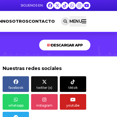
N
NOSOTROS
CONTACTO
MENU
DESCARGAR APP
Nuestras redes sociales
facebook
twitter (x)
tiktok
whatsapp
instagram
youtube