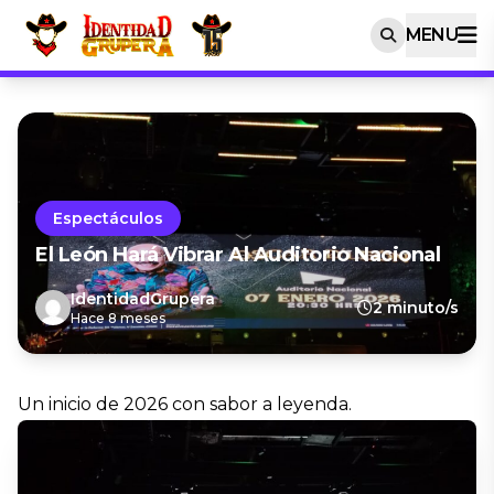
MENU
Espectáculos
El León Hará Vibrar Al Auditorio Nacional
IdentidadGrupera
2 minuto/s
Hace 8 meses
Un inicio de 2026 con sabor a leyenda.