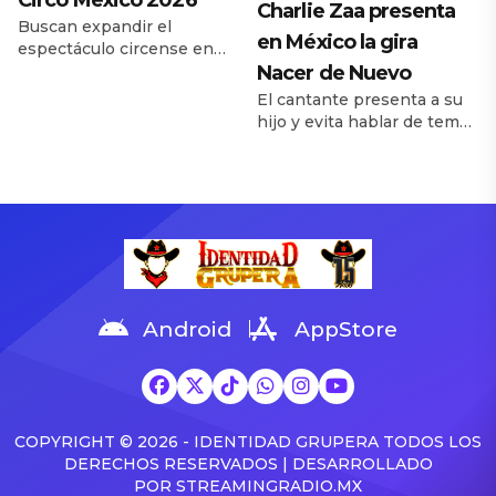
Circo México 2026
Charlie Zaa presenta
Buscan expandir el
en México la gira
espectáculo circense en
México. Reportera: Daira
Nacer de Nuevo
Neria – cámara: Santiago
El cantante presenta a su
Servín El Festival de Circo
hijo y evita hablar de temas
México 2026 presentó los
legales. Cobertura, texto y
detalles de su próxima
fotos: Alejandrina Almanza
edición en rueda de prensa
El cantante colombiano
realizada en Tlalnepantla,
Charlie Zaa presentó su
Estado de México; ahí
gira Nacer de Nuevo,
organizadores y artistas
espectáculo que fusiona la
dieron a conocer un
música romántica con un
programa que reunirá 24
formato sinfónico y que
actos y más de 60 artistas
iniciará en México. En el
Android
AppStore
provenientes […]
encuentro con medios, el
intérprete respondió a los
[…]
COPYRIGHT © 2026 - IDENTIDAD GRUPERA TODOS LOS
DERECHOS RESERVADOS | DESARROLLADO
POR
STREAMINGRADIO.MX