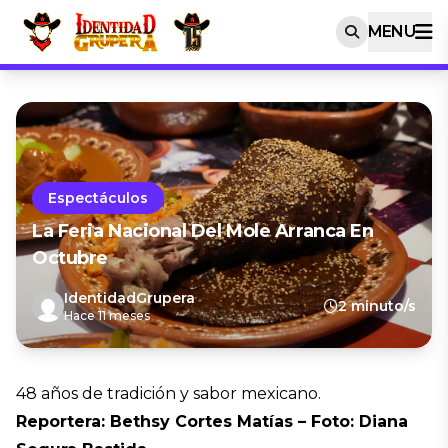
MENU
Espectáculos
La Feria Nacional Del Mole Arranca En
Octubre
IdentidadGrupera
2 minuto/s
Hace 11 meses
48 años de tradición y sabor mexicano.
Reportera: Bethsy Cortes Matías – Foto: Diana