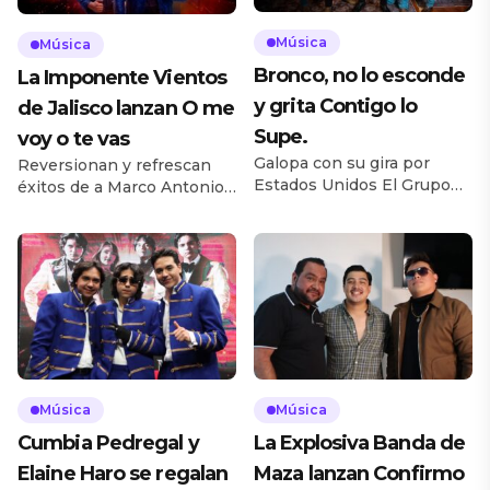
Música
Música
Bronco, no lo esconde
La Imponente Vientos
y grita Contigo lo
de Jalisco lanzan O me
Supe.
voy o te vas
Galopa con su gira por
Reversionan y refrescan
Estados Unidos El Grupo
éxitos de a Marco Antonio
Bronco presentó el
Solís Reportera Diana
videoclip oficial de su
Segura – fotos cortesía La
nuevo lanzamiento Contigo
agrupación originaria de
lo Supe, una producción
Guadalajara presentó el
realizada en Adoro Bar,
sencillo O Me Voy o Te Vas,
ubicado en el Barrio
una nueva versión del
Antiguo de Monterrey,
clásico de Marco Antonio
Nuevo León, bajo la
Solís, como adelanto de su
dirección de la productora
próximo EP De Corazón a
Quetono. La historia refleja
Corazón, que llegará el
Música
Música
la convivencia entre
próximo 21 de agosto […]
Cumbia Pedregal y
La Explosiva Banda de
amigos y las
conversaciones que surgen
Elaine Haro se regalan
Maza lanzan Confirmo