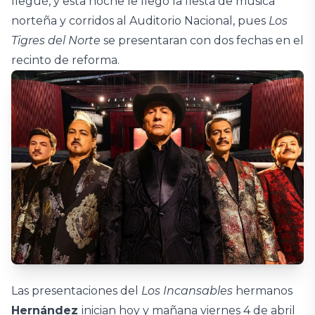
llegué, y esta noche le llegó la fiesta de música
norteña y corridos al Auditorio Nacional, pues
Los
Tigres del Norte
se presentaran con dos fechas en el
recinto de reforma.
Las presentaciones del
Los Incansables
hermanos
Hernández
inician hoy y mañana viernes 4 de abril