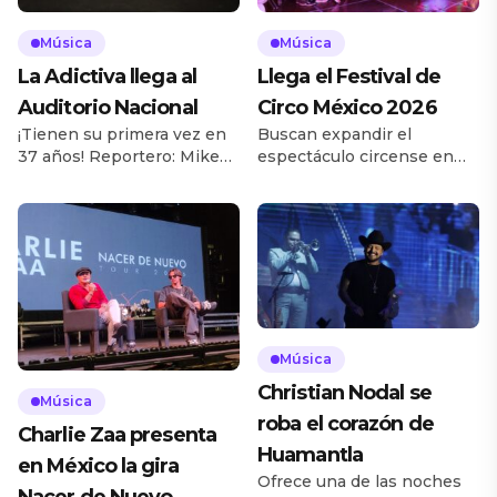
Música
Música
La Adictiva llega al
Llega el Festival de
Auditorio Nacional
Circo México 2026
¡Tienen su primera vez en
Buscan expandir el
37 años! Reportero: Mike
espectáculo circense en
Escobedo – cámara: Héctor
México. Reportera: Daira
Almazán La Adictiva
Neria – cámara: Santiago
escribirá, quizá el capítulo
Servín El Festival de Circo
más importante en su
México 2026 presentó los
carrera hasta el momento,
detalles de su próxima
pisar el escenario del
edición en rueda de prensa
Auditorio Nacional en un
realizada en Tlalnepantla,
concierto que hará historia;
Estado de México; ahí
la emoción es mucha para
organizadores y artistas
Música
la agrupación pues tras casi
dieron a conocer un
Christian Nodal se
37 años de carrera, llegarán
programa que reunirá 24
Música
roba el corazón de
[…]
actos y más de 60 artistas
Charlie Zaa presenta
provenientes […]
Huamantla
en México la gira
Ofrece una de las noches