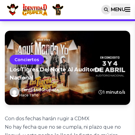
MENU
Conciertos
Los Tigres Del Norte Al Auditorio
Nacional
IdentidadGrupera
1 minuto/s
Hace 1 año
Con dos fechas harán rugir a CDMX
No hay fecha que no se cumpla, ni plazo que no