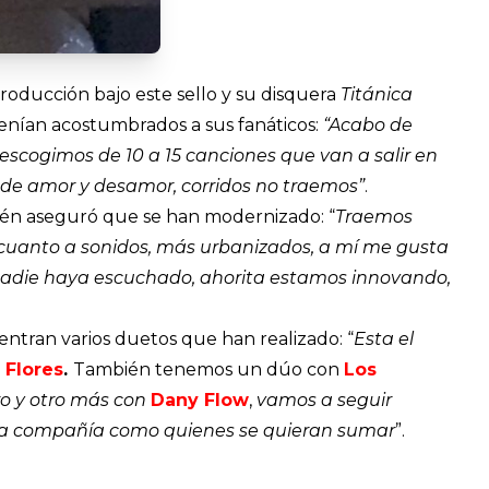
oducción bajo este sello y su disquera
Titánica
tenían acostumbrados a sus fanáticos:
“Acabo de
scogimos de 10 a 15 canciones que van a salir en
, de amor y desamor, corridos no traemos”
.
én aseguró que se han modernizado: “
Traemos
uanto a sonidos, más urbanizados, a mí me gusta
 nadie haya escuchado, ahorita estamos innovando,
entran varios duetos que han realizado: “
Esta el
 Flores
.
También tenemos un dúo con
Los
ro y otro más con
Dany Flow
,
vamos a seguir
 la compañía como quienes se quieran sumar
”.