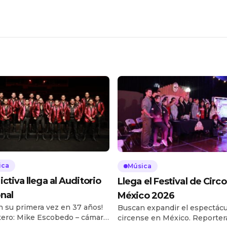
ica
Música
ictiva llega al Auditorio
Llega el Festival de Circo
nal
México 2026
n su primera vez en 37 años!
Buscan expandir el espectácu
ero: Mike Escobedo – cámara:
circense en México. Reportera