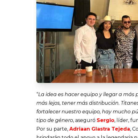
“
La idea es hacer equipo y llegar a más 
más lejos, tener más distribución. Tita
fortalecer nuestro equipo, hay mucho p
tipo de género
, aseguró
Sergio
, líder, 
Por su parte,
Adriaan Glastra Tejeda
, 
brindarán todo el apoyo a la legendaria p