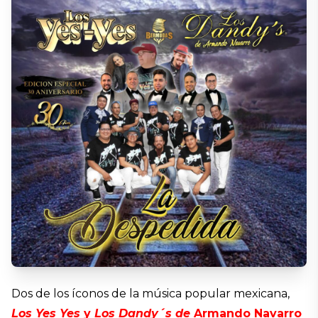
Dos de los íconos de la música popular mexicana,
Los Yes Yes
y
Los Dandy´s de
Armando Navarro