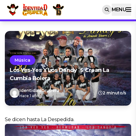
MENU
Música
Los Yes-Yes Y Los Dandy´s Crean La
Cumbia Bolera
IdentidadGrupera
2 minuto/s
Hace 1 año
Se dicen hasta La Despedida.