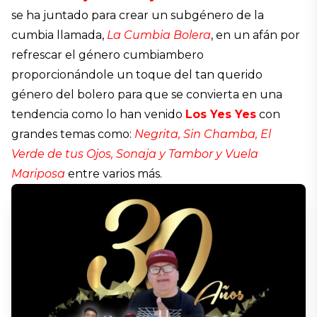
se ha juntado para crear un subgénero de la
cumbia llamada,
La Cumbia Bolera
, en un afán por
refrescar el género cumbiambero
proporcionándole un toque del tan querido
género del bolero para que se convierta en una
tendencia como lo han venido
Los Yes Yes
con
grandes temas como:
Negrita, Sin Chamba, El
Verde de tus Ojos, Sonaja y Tambor y Vuela
Mariposa
entre varios más.