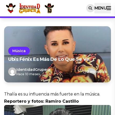
MENU
Música
Ubis Fénix Es Más De Lo Que Se Ve.
IdentidadGrupera
2 minuto/s
Hace 10 meses
Thalía es su influencia más fuerte en la música.
Reportero y fotos: Ramiro Castillo