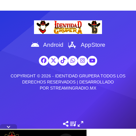
Daira Neria – cámara: Santiago
una nueva etapa de la mano
Servin Cumbia Pedregal sigue
del sello Afinarte Music, con un
consolidando su identidad en la
sencillo romántico la que
cumbia romántica con una
titularon Confirmo y un
colaboración que nació de la
ambicioso proyecto que reunirá
afinidad artística entre ellos y la
a figuras como Julio Preciado,
cantante Elaine Haro,
Los Dos Carnales y Lenin […]
demostrando que el éxito de
Android
AppStore
un proyecto también depende
de la conexión […]
COPYRIGHT © 2026 - IDENTIDAD GRUPERA TODOS LOS
DERECHOS RESERVADOS | DESARROLLADO
POR
STREAMINGRADIO.MX