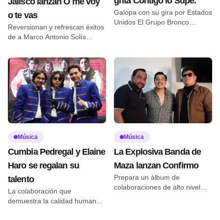
grita Contigo lo Supe.
Jalisco lanzan O me voy
Galopa con su gira por Estados
o te vas
Unidos El Grupo Bronco
Reversionan y refrescan éxitos
presentó el videoclip oficial de
de a Marco Antonio Solís
su nuevo lanzamiento Contigo
Reportera Diana Segura –
lo Supe, una producción
fotos cortesía La agrupación
realizada en Adoro Bar,
originaria de Guadalajara
ubicado en el Barrio Antiguo de
presentó el sencillo O Me Voy o
Monterrey, Nuevo León, bajo la
Te Vas, una nueva versión del
dirección de la productora
clásico de Marco Antonio Solís,
Quetono. La historia refleja la
como adelanto de su próximo
convivencia entre amigos y las
EP De Corazón a Corazón, que
conversaciones que surgen
llegará el próximo 21 de agosto
[…]
[…]
Música
Música
Cumbia Pedregal y Elaine
La Explosiva Banda de
Haro se regalan su
Maza lanzan Confirmo
Prepara un álbum de
talento
colaboraciones de alto nivel
La colaboración que
Reportera: Daira Neria –
demuestra la calidad humana
cámara: Santiago Servin La
de los artistas. Reportera:
Explosiva banda de Maza inicia