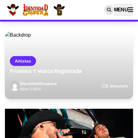
MENU
Artistas
Frontera Y Marca Registrada
IdentidadGrupera
2 minuto/s
Hace 3 años