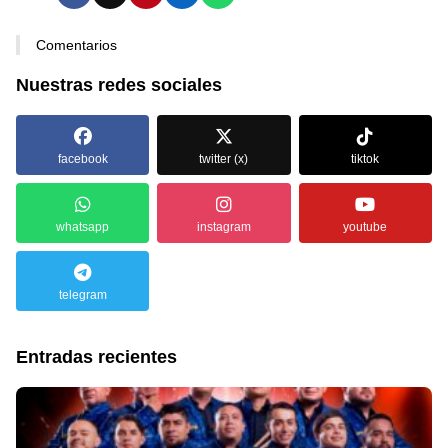
Comentarios
Nuestras redes sociales
facebook
twitter (x)
tiktok
whatsapp
instagram
youtube
telegram
Entradas recientes