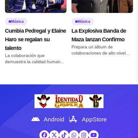
como adelanto de su próximo
convivencia entre amigos y las
EP De Corazón a Corazón, que
conversaciones que surgen
llegará el próximo 21 de agosto
[…]
[…]
Música
Música
Cumbia Pedregal y Elaine
La Explosiva Banda de
Haro se regalan su
Maza lanzan Confirmo
Prepara un álbum de
talento
colaboraciones de alto nivel
La colaboración que
Reportera: Daira Neria –
demuestra la calidad humana
cámara: Santiago Servin La
de los artistas. Reportera:
Explosiva banda de Maza inicia
Daira Neria – cámara: Santiago
una nueva etapa de la mano
Servin Cumbia Pedregal sigue
del sello Afinarte Music, con un
consolidando su identidad en la
sencillo romántico la que
cumbia romántica con una
titularon Confirmo y un
colaboración que nació de la
ambicioso proyecto que reunirá
afinidad artística entre ellos y la
a figuras como Julio Preciado,
cantante Elaine Haro,
Los Dos Carnales y Lenin […]
demostrando que el éxito de
Android
AppStore
un proyecto también depende
de la conexión […]