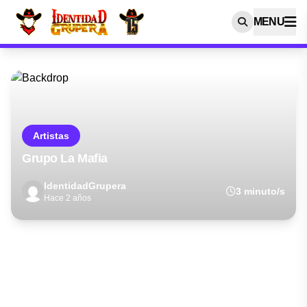
MENU
Artistas
Grupo La Mafia
IdentidadGrupera
3 minuto/s
Hace 2 años