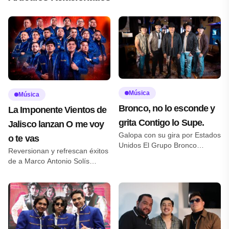
Música
Música
Bronco, no lo esconde y
La Imponente Vientos de
grita Contigo lo Supe.
Jalisco lanzan O me voy
Galopa con su gira por Estados
o te vas
Unidos El Grupo Bronco
Reversionan y refrescan éxitos
presentó el videoclip oficial de
de a Marco Antonio Solís
su nuevo lanzamiento Contigo
Reportera Diana Segura –
lo Supe, una producción
fotos cortesía La agrupación
realizada en Adoro Bar,
originaria de Guadalajara
ubicado en el Barrio Antiguo de
presentó el sencillo O Me Voy o
Monterrey, Nuevo León, bajo la
Te Vas, una nueva versión del
dirección de la productora
clásico de Marco Antonio Solís,
Quetono. La historia refleja la